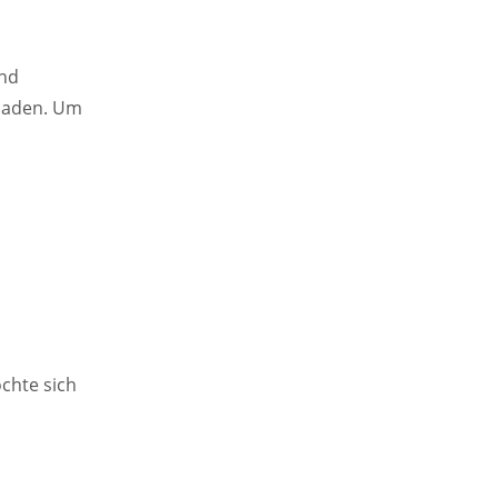
ind
uladen. Um
öchte sich