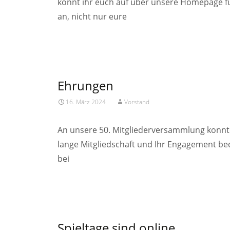
könnt ihr euch auf über unsere Homepage fü
an, nicht nur eure
Read More…
Ehrungen
16. März 2024
Vorstand
An unsere 50. Mitgliederversammlung konnte
lange Mitgliedschaft und Ihr Engagement bed
bei
Read More…
Spieltage sind online