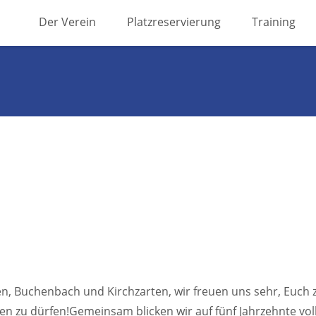
Skip
Der Verein
Platzreservierung
Training
to
content
en, Buchenbach und Kirchzarten, wir freuen uns sehr, Euch z
en zu dürfen!Gemeinsam blicken wir auf fünf Jahrzehnte vol