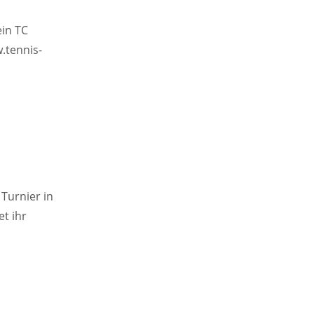
ein TC
.tennis-
Turnier in
t ihr