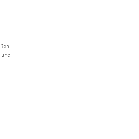
oßen
n und
s