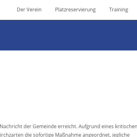
Skip
Der Verein
Platzreservierung
Training
to
content
le Nachricht der Gemeinde erreicht. Aufgrund eines kritische
rchzarten die sofortige Maßnahme angeordnet, jegliche