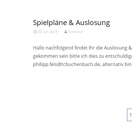
Spielpläne & Auslosung
20. Juli 2025
Vorstand
Hallo nachfolgend findet Ihr die Auslosung &
gekommen sein bitte ich dies zu entschuldige
philipp.fels@tcbuchenbach.de, alternativ bin
Read More…
Posts
1
navigation