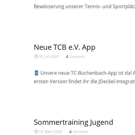
Bewässerung unserer Tennis‑ und Sportplätz
Read More…
Neue TCB e.V. App
30. Juli 2026
Vorstand
Unsere neue TC-Buchenbach-App ist da! Ab 
ersten Version findet ihr die JDeckel-Integr
Read More…
Sommertraining Jugend
18. März 2026
Vorstand