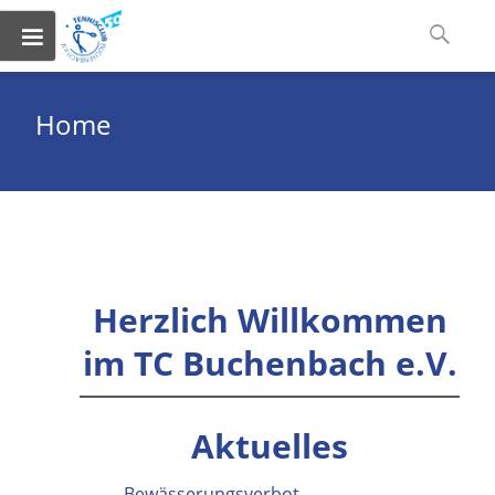
Skip
Suchen
to
nach:
content
Home
Herzlich Willkommen
im TC Buchenbach e.V.
Aktuelles
Bewässerungsverbot