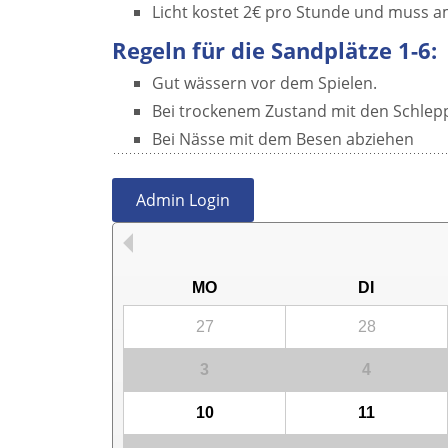
Licht kostet 2€ pro Stunde und muss 
Regeln für die Sandplätze 1-6:
Gut wässern vor dem Spielen.
Bei trockenem Zustand mit den Schlep
Bei Nässe mit dem Besen abziehen
Admin Login
MO
DI
27
28
3
4
10
11