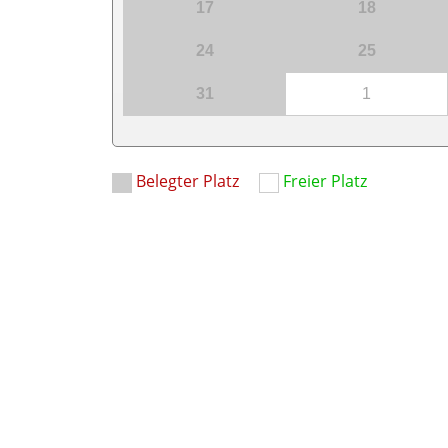
17
18
24
25
31
1
Belegter Platz
Freier Platz