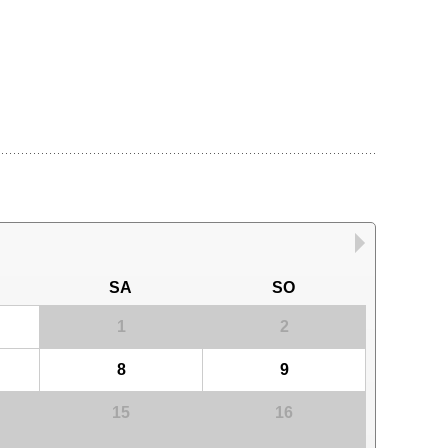
SA
SO
1
2
8
9
15
16