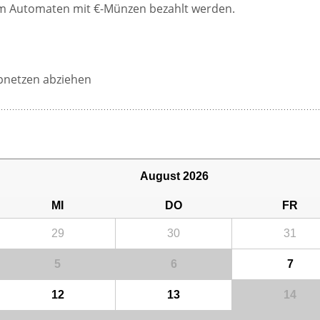
am Automaten mit €-Münzen bezahlt werden.
pnetzen abziehen
August 2026
MI
DO
FR
29
30
31
5
6
7
12
13
14