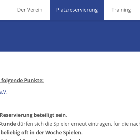
Skip
Der Verein
Platzreservierung
Training
to
content
 folgende Punkte:
e.V.
Reservierung beteiligt sein
.
Stunde
dürfen sich die Spieler erneut eintragen, für die n
beliebig oft in der Woche Spielen.