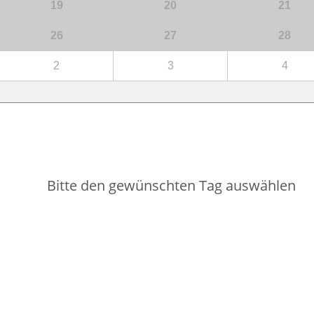
19
20
21
26
27
28
2
3
4
Bitte den gewünschten Tag auswählen