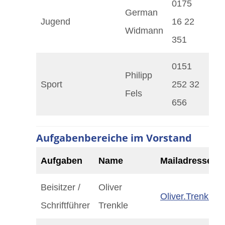
0175
German
Jugend
16 22
Ge
Widmann
351
0151
Philipp
Sport
252 32
Ph
Fels
656
Aufgabenbereiche im Vorstand
Aufgaben
Name
Mailadresse
Beisitze
r /
Oliver
Oliver.Trenkle
Schriftführer
Trenkle