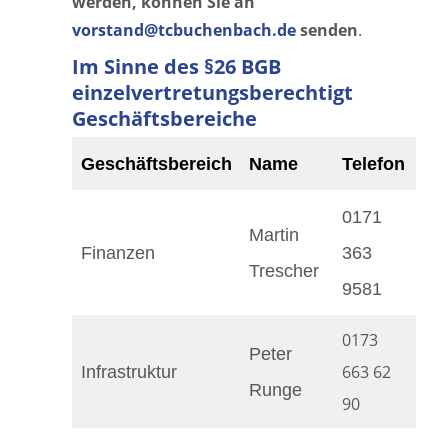
werden, können Sie an
vorstand@tcbuchenbach.de
senden
.
Im Sinne des §26 BGB
einzelvertretungsberechtigt
Geschäftsbereiche
Geschäftsbereich
Name
Telefon
Ma
0171
Martin
Finanzen
363
Ma
Trescher
9581
0173
Peter
663 62
Infrastruktur
Pe
Runge
90