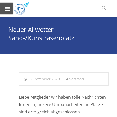
Skip
Suchen
to
nach:
content
Neuer Allwetter
Sand-/Kunstrasenplatz
30. Dezember 2020
Vorstand
Liebe Mitglieder wir haben tolle Nachrichten
für euch, unsere Umbauarbeiten an Platz 7
sind erfolgreich abgeschlossen.