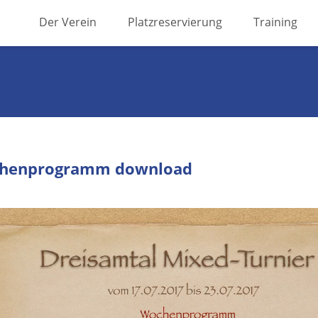
Skip
Der Verein
Platzreservierung
Training
to
content
henprogramm
download