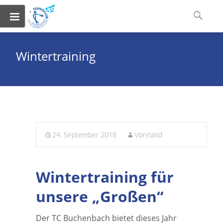
Skip
Suchen
to
nach:
content
Wintertraining
24. September 2018
Vorstand
Wintertraining für
unsere „Großen“
Der TC Buchenbach bietet dieses Jahr