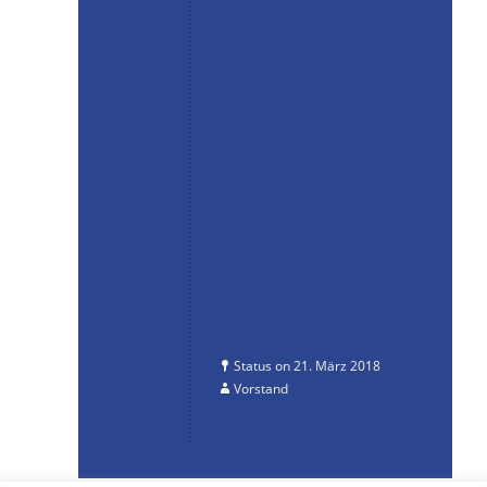
24.03.18 findet
unser zweiter
Arbeitseinsatz
statt.
Wir müssen die
Plätze vom
alten Sand
befreien
und die Linien
neu ziehen.
Status on 21. März 2018
Vorstand