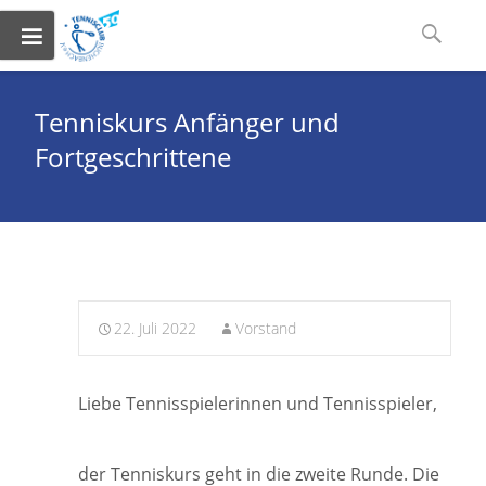
Skip
Suchen
to
nach:
content
Tenniskurs Anfänger und
Fortgeschrittene
22. Juli 2022
Vorstand
Liebe Tennisspielerinnen und Tennisspieler,
der Tenniskurs geht in die zweite Runde. Die