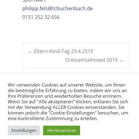
philipp.fels@tcbuchenbach.de
0151 252 32 656
Post
←
Eltern-Kind-Tag 29.4.2019
Dreisamtalmixed 2019
→
navigation
Wir verwenden Cookies auf unserer Website, um Ihnen
die bestmögliche Erfahrung zu bieten, indem wir uns an
Ihre Präferenzen und wiederholten Besuche erinnern.
Wenn Sie auf "Alle akzeptieren" klicken, erklären Sie sich
mit der Verwendung ALLER Cookies einverstanden. Sie
können jedoch die "Cookie-Einstellungen" besuchen, um
eine kontrollierte Zustimmung zu erteilen.
Copyright © 2026
TC
Einstellungen
Alle Akzeptieren
Buchenbach e.V.