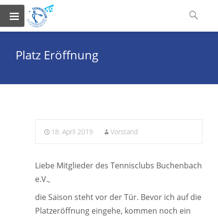
Skip
Suchen
to
nach:
content
Platz Eröffnung
18. April 2019
Vorstand
Liebe Mitglieder des Tennisclubs Buchenbach
e.V.,
die Saison steht vor der Tür. Bevor ich auf die
Platzeröffnung eingehe, kommen noch ein