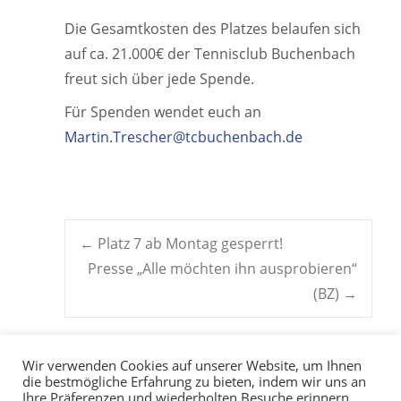
Die Gesamtkosten des Platzes belaufen sich
auf ca. 21.000€ der Tennisclub Buchenbach
freut sich über jede Spende.
Für Spenden wendet euch an
Martin.Trescher@tcbuchenbach.de
Post
←
Platz 7 ab Montag gesperrt!
Presse „Alle möchten ihn ausprobieren“
navigation
(BZ)
→
Wir verwenden Cookies auf unserer Website, um Ihnen
die bestmögliche Erfahrung zu bieten, indem wir uns an
Ihre Präferenzen und wiederholten Besuche erinnern.