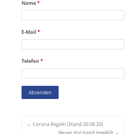
Name
*
E-Mail
*
Telefon
*
Post
←
Corona Regeln (Stand 20.08.20)
Neuer Vorstand gewählt
→