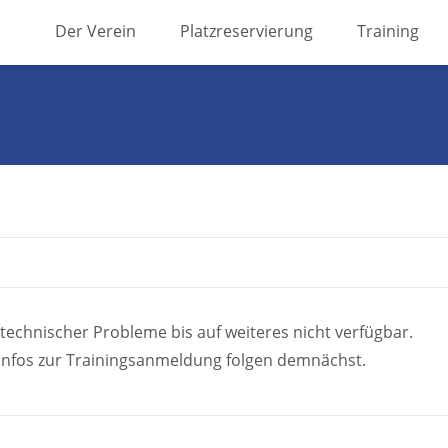
Skip
Der Verein
Platzreservierung
Training
to
content
 technischer Probleme bis auf weiteres nicht verfügbar.
 Infos zur Trainingsanmeldung folgen demnächst.