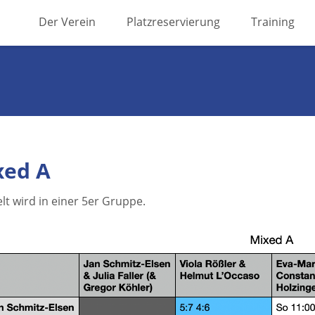
Skip
Der Verein
Platzreservierung
Training
to
content
xed A
lt wird in einer 5er Gruppe.