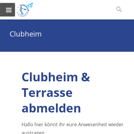
Skip
Suchen
to
nach:
content
Clubheim
Clubheim &
Terrasse
abmelden
Hallo hier könnt ihr eure Anwesenheit wieder
austragen.