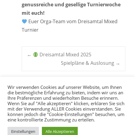
genussreiche und gesellige Turnierwoche
mit euch!
Euer Orga-Team vom Dreisamtal Mixed
Turnier
Post
←
Dreisamtal Mixed 2025
Spielpläne & Auslosung
→
navigation
Wir verwenden Cookies auf unserer Website, um Ihnen
die bestmögliche Erfahrung zu bieten, indem wir uns an
Ihre Präferenzen und wiederholten Besuche erinnern.
Wenn Sie auf "Alle akzeptieren" klicken, erklären Sie sich
mit der Verwendung ALLER Cookies einverstanden. Sie
können jedoch die "Cookie-Einstellungen" besuchen, um
eine kontrollierte Zustimmung zu erteilen.
Copyright © 2026
TC
Einstellungen
Alle Akzeptieren
Buchenbach e.V.